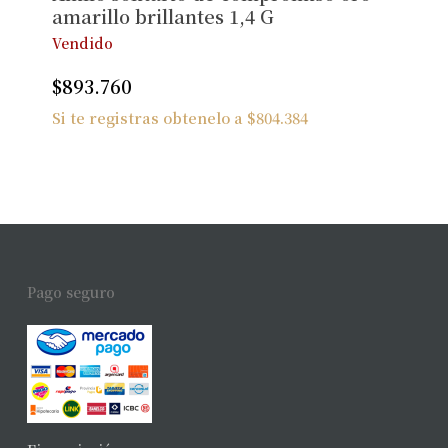
amarillo brillantes 1,4 G
Vendido
$
893.760
Si te registras obtenelo a
$
804.384
Pago seguro