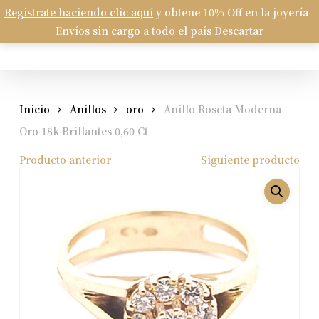
Skip
Registrate haciendo clic aquí
y obtene 10% Off en la joyería |
Menu
to
Envíos sin cargo a todo el país
Descartar
Carrito
search
account
Close
Cart
main
content
Inicio
Anillos
oro
Anillo Roseta Moderna
Oro 18k Brillantes 0,60 Ct
Producto anterior
Siguiente producto