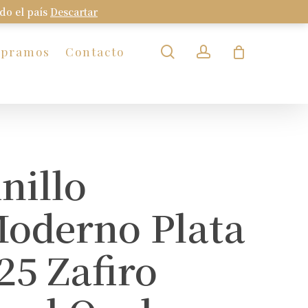
odo el país
Descartar
Close
Cart
search
account
mpramos
Contacto
nillo
oderno Plata
25 Zafiro