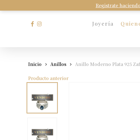
Skip
Registrate haciendo
to
main
facebook
instagram
Joyería
Quien
content
Presione Enter para buscar o Esc para cerrar
Inicio
Anillos
Anillo Moderno Plata 925 Zaf
Producto anterior