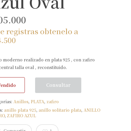
zul Oval
05.000
te registras obtenelo a
4.500
o moderno realizado en plata 925 , con zafiro
central talla oval , reconstituido.
Consultar
Vendido
gorías:
Anillos
,
PLATA
,
zafiro
s:
anillo plata 925
,
anillo solitario plata
,
ANILLO
RO
,
ZAFIRO AZUL
Compartir
1