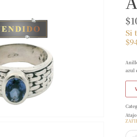
A
$
1
Si 
$
9
Anill
azul 
Cate
Atajo
ZAFI