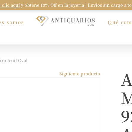
 clic aquí
y obtene 10% Off en la joyería | Envíos sin cargo a t
Carrito
es somos
Qué co
iro Azul Oval
A
Siguiente producto
M
9