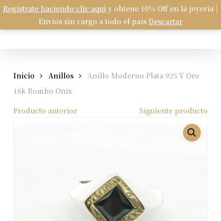
Skip
Registrate haciendo clic aquí
y obtene 10% Off en la joyería |
Menu
to
Envíos sin cargo a todo el país
Descartar
Carrito
search
account
Close
Cart
main
content
Inicio
Anillos
Anillo Moderno Plata 925 Y Oro
18k Rombo Onix
Producto anterior
Siguiente producto