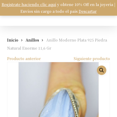
Skip
Registrate haciendo clic aquí
y obtene 10% Off en la joyería |
Menu
to
Envíos sin cargo a todo el país
Descartar
Carrito
search
account
Close
Cart
main
content
Inicio
Anillos
Anillo Moderno Plata 925 Piedra
Natural Enorme 11,6 Gr
Producto anterior
Siguiente producto