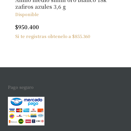
zafiros azules 3,6 g
Disponible
$
950.400
Si te registras obtenelo a
$
855.360
Pago seguro