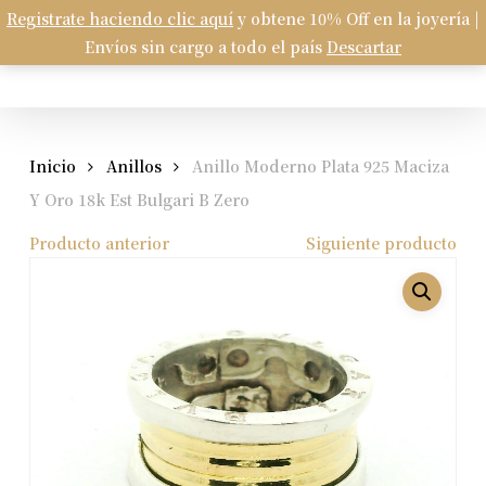
Skip
Registrate haciendo clic aquí
y obtene 10% Off en la joyería |
Menu
to
Envíos sin cargo a todo el país
Descartar
Carrito
search
account
Close
Cart
main
content
Inicio
Anillos
Anillo Moderno Plata 925 Maciza
Y Oro 18k Est Bulgari B Zero
Producto anterior
Siguiente producto