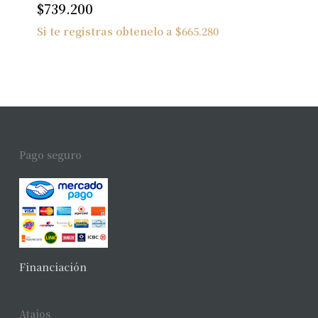
$
739.200
Si te registras obtenelo a
$
665.280
Pago seguro
Financiación
Atajos