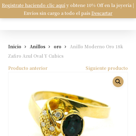
Skip
Registrate haciendo clic aquí
y obtene 10% Off en la joyería |
Menu
to
Envíos sin cargo a todo el país
Descartar
Carrito
search
account
Close
Cart
main
content
Inicio
Anillos
oro
Anillo Moderno Oro 18k
Zafiro Azul Oval Y Cubics
Producto anterior
Siguiente producto