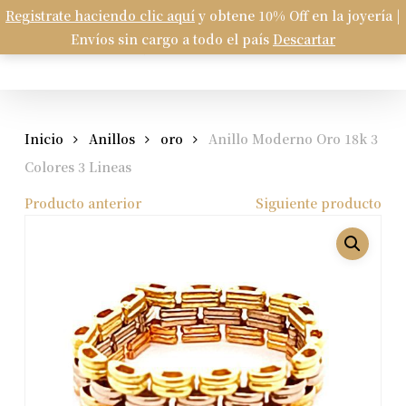
Skip
Registrate haciendo clic aquí
y obtene 10% Off en la joyería |
Menu
to
Envíos sin cargo a todo el país
Descartar
Carrito
search
account
Close
Cart
main
content
Inicio
Anillos
oro
Anillo Moderno Oro 18k 3
Colores 3 Lineas
Producto anterior
Siguiente producto