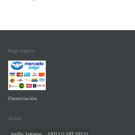
Pago seguro
Financiación
Atajos
Anillo Antiguo
ANILLO ART DECO