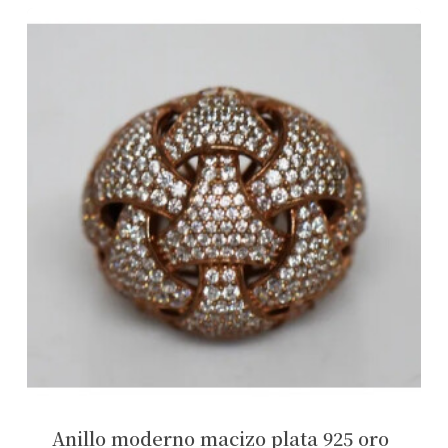
No hay productos en el carrito.
Ver Joyas
Anillo moderno macizo plata 925 oro