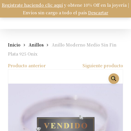
Skip
Registrate haciendo clic aquí
y obtene 10% Off en la joyería |
Menu
to
Envíos sin cargo a todo el país
Descartar
Carrito
search
account
Close
Cart
main
content
Inicio
Anillos
Anillo Moderno Medio Sin Fin
Plata 925 Onix
Producto anterior
Siguiente producto