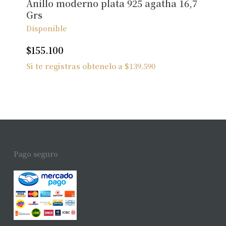
Anillo moderno plata 925 agatha 16,7
Grs
Disponible
$
155.100
Si te registras obtenelo a
$
139.590
Pago seguro