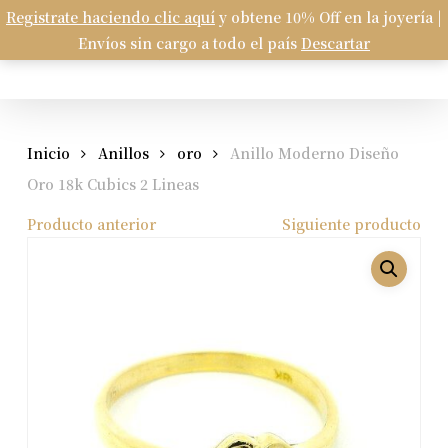
Skip
Registrate haciendo clic aquí
y obtene 10% Off en la joyería |
Menu
to
Envíos sin cargo a todo el país
Descartar
Carrito
search
account
Close
Cart
main
content
Inicio
Anillos
oro
Anillo Moderno Diseño
Oro 18k Cubics 2 Lineas
Producto anterior
Siguiente producto