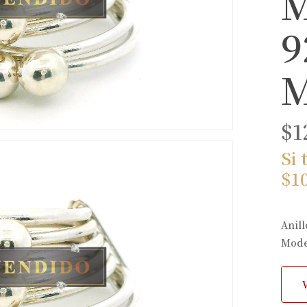
M
9
M
$
1
Si 
$
1
Anill
Mode