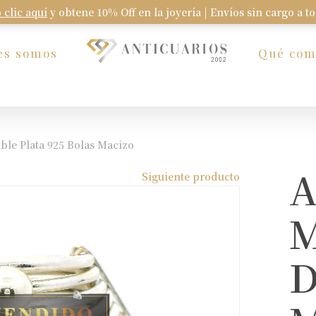
 clic aquí
y obtene 10% Off en la joyería | Envíos sin cargo a t
Carrito
es somos
Qué co
le Plata 925 Bolas Macizo
A
Siguiente producto
M
D