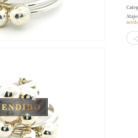
Cate
Atajo
mod