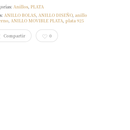
gorías:
Anillos
,
PLATA
s:
ANILLO BOLAS
,
ANILLO DISEÑO
,
anillo
erno
,
ANILLO MOVIBLE PLATA
,
plata 925
Compartir
0