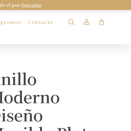
odo el país
Descartar
Close
Cart
search
account
mpramos
Contacto
nillo
oderno
iseño