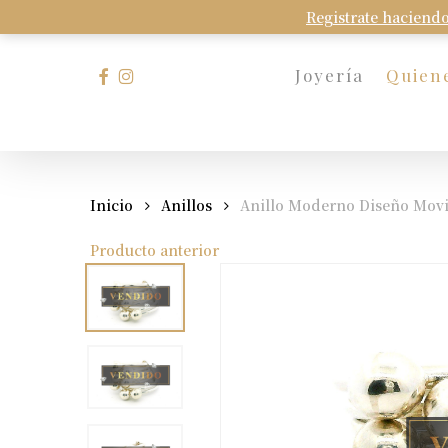
Skip
Registrate haciendo
to
main
facebook
instagram
Joyería
Quien
content
Presione Enter para buscar o Esc para cerrar
Inicio
Anillos
Anillo Moderno Diseño Movib
Producto anterior