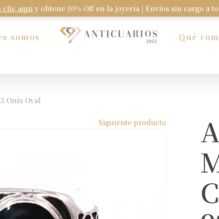
 clic aquí
y obtene 10% Off en la joyería | Envíos sin cargo a t
Carrito
es somos
Qué co
5 Onix Oval
A
Siguiente producto
M
C