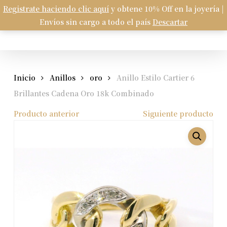
Skip
Registrate haciendo clic aquí
y obtene 10% Off en la joyería |
Menu
to
Envíos sin cargo a todo el país
Descartar
Carrito
search
account
Close
Cart
main
content
Inicio
Anillos
oro
Anillo Estilo Cartier 6
Brillantes Cadena Oro 18k Combinado
Producto anterior
Siguiente producto