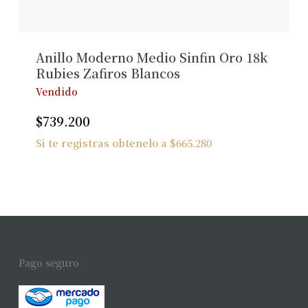
Anillo Moderno Medio Sinfin Oro 18k
Rubies Zafiros Blancos
Vendido
$
739.200
Si te registras obtenelo a
$
665.280
Pago seguro