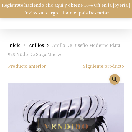
Skip
Registrate haciendo clic aquí
y obtene 10% Off en la joyería |
Menu
to
Envíos sin cargo a todo el país
Descartar
Carrito
search
account
Close
Cart
main
content
Inicio
Anillos
Anillo De Diseño Moderno Plata
925 Nudo De Soga Macizo
Producto anterior
Siguiente producto