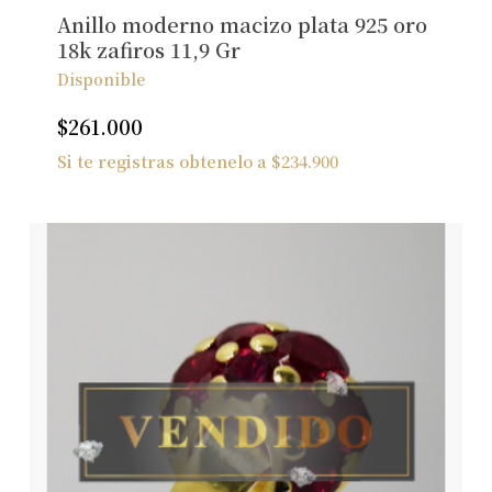
Ver Joyas
Anillo moderno macizo plata 925 oro
18k zafiros 11,9 Gr
Disponible
$
261.000
Si te registras obtenelo a
$
234.900