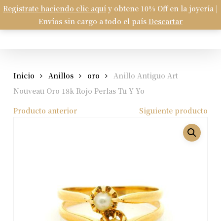
Skip
Registrate haciendo clic aquí
y obtene 10% Off en la joyería |
Menu
to
Envíos sin cargo a todo el país
Descartar
Carrito
search
account
Close
Cart
main
content
Inicio
Anillos
oro
Anillo Antiguo Art
Nouveau Oro 18k Rojo Perlas Tu Y Yo
Producto anterior
Siguiente producto