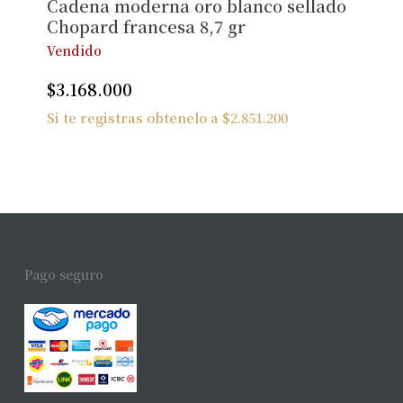
Cadena moderna oro blanco sellado
Chopard francesa 8,7 gr
Vendido
$
3.168.000
Si te registras obtenelo a
$
2.851.200
Pago seguro