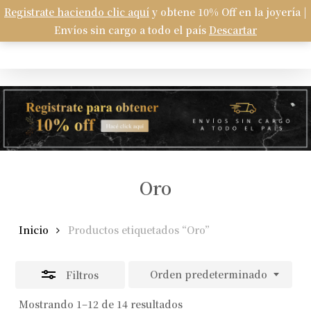
Skip
Registrate haciendo clic aquí
y obtene 10% Off en la joyería |
Menu
to
Envíos sin cargo a todo el país
Descartar
Carrito
search
account
Close
Close
Cart
main
Filters
content
Oro
Inicio
Productos etiquetados “Oro”
Orden predeterminado
Filtros
Mostrando 1–12 de 14 resultados