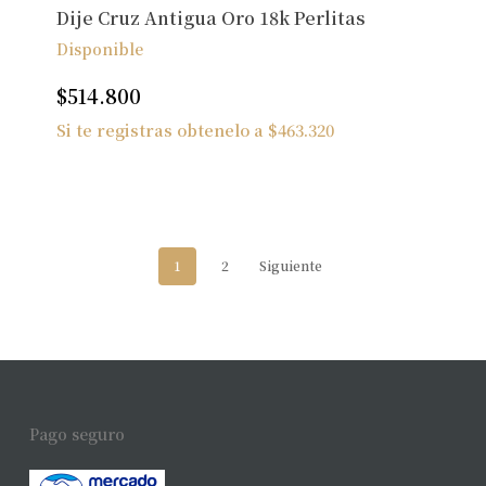
Dije Cruz Antigua Oro 18k Perlitas
Disponible
$
514.800
Si te registras obtenelo a
$
463.320
1
2
Siguiente
Pago seguro