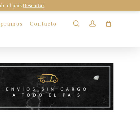
odo el país
Descartar
Close
Cart
search
account
mpramos
Contacto