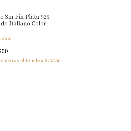
lo Sin Fin Plata 925
ado Italiano Color
nible
500
 registras obtenelo a
$
74.250