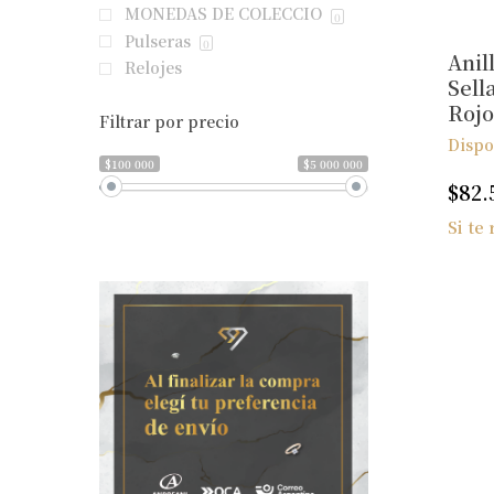
MONEDAS DE COLECCIO
0
Pulseras
0
Anil
Relojes
Sell
Rojo
Filtrar por precio
Dispo
$100 000
$5 000 000
$
82.
Si te