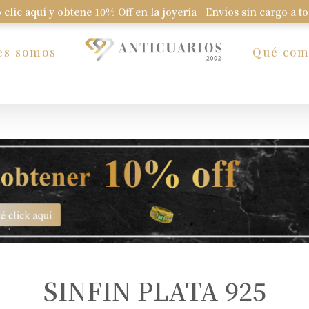
 clic aquí
y obtene 10% Off en la joyería | Envíos sin cargo a t
Carrito
es somos
Qué co
SINFIN PLATA 925