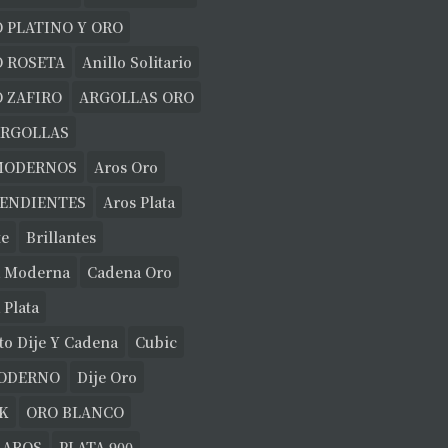
 PLATINO Y ORO
O ROSETA
Anillo Solitario
 ZAFIRO
ARGOLLAS ORO
ARGOLLAS
MODERNOS
Aros Oro
PENDIENTES
Aros Plata
te
Brillantes
 Moderna
Cadena Oro
 Plata
to Dije Y Cadena
Cubic
MODERNO
Dije Oro
K
ORO BLANCO
 AROS
PLATA 900