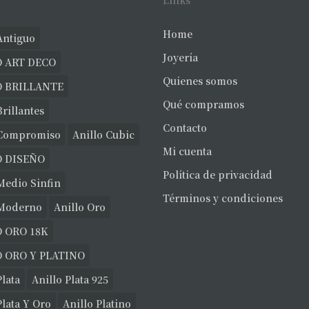
Links
Home
Antiguo
Joyería
 ART DECO
Quienes somos
O BRILLANTE
Qué compramos
Brillantes
Contacto
 Compromiso
Anillo Cubic
Mi cuenta
O DISEÑO
Política de privacidad
Medio Sinfin
Términos y condiciones
 Moderno
Anillo Oro
 ORO 18K
 ORO Y PLATINO
Plata
Anillo Plata 925
Plata Y Oro
Anillo Platino