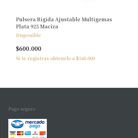
Pulsera Rigida Ajustable Multigemas
Plata 925 Maciza
Disponible
$
600.000
Si te registras obtenelo a
$
540.000
Pago seguro