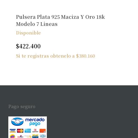
Pulsera Plata 925 Maciza Y Oro 18k
Modelo 7 Lineas
Disponible
$
422.400
Si te registras obtenelo a
$
380.160
Pago seguro