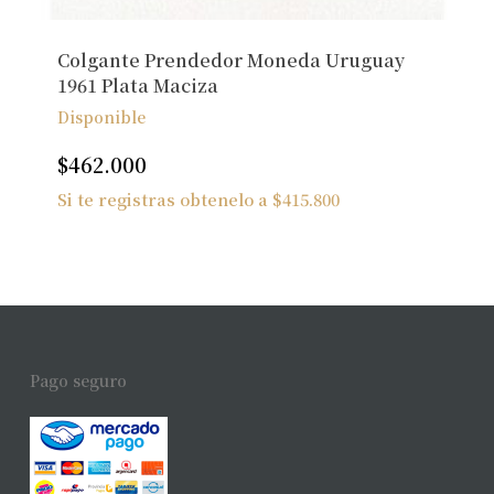
Colgante Prendedor Moneda Uruguay
1961 Plata Maciza
Disponible
$
462.000
Si te registras obtenelo a
$
415.800
Pago seguro