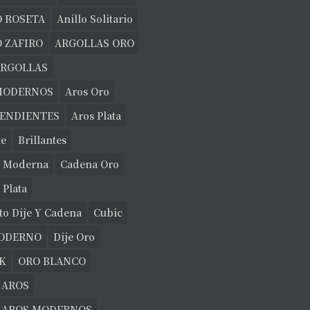
O ROSETA
Anillo Solitario
 ZAFIRO
ARGOLLAS ORO
ARGOLLAS
MODERNOS
Aros Oro
PENDIENTES
Aros Plata
te
Brillantes
 Moderna
Cadena Oro
 Plata
to Dije Y Cadena
Cubic
MODERNO
Dije Oro
K
ORO BLANCO
 AROS
E AROS MODERNOS