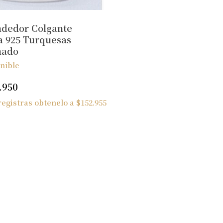
dedor Colgante
a 925 Turquesas
mado
nible
.950
 registras obtenelo a
$
152.955