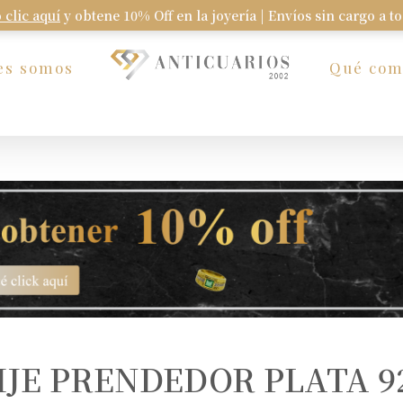
 clic aquí
y obtene 10% Off en la joyería | Envíos sin cargo a t
Carrito
es somos
Qué co
IJE PRENDEDOR PLATA 9