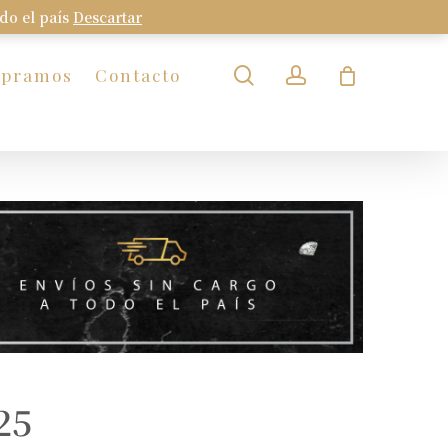
odo el país
Descartar
Close
Cart
search
account
mpramos
Contacto
25