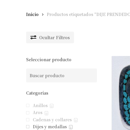
Inicio
Productos etiquetados “DIJE PRENDED
Ocultar
Filtros
Seleccionar producto
Categorías
Anillos
0
Aros
0
Cadenas y collares
0
Dijes y medallas
1