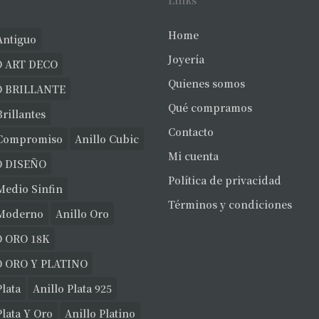
Links
Home
Antiguo
Joyería
 ART DECO
Quienes somos
O BRILLANTE
Qué compramos
Brillantes
Contacto
 Compromiso
Anillo Cubic
Mi cuenta
O DISEÑO
Política de privacidad
Medio Sinfin
Términos y condiciones
 Moderno
Anillo Oro
 ORO 18K
 ORO Y PLATINO
Plata
Anillo Plata 925
Plata Y Oro
Anillo Platino