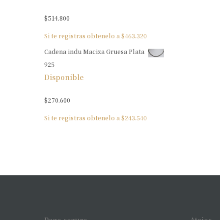
$
514.800
Si te registras obtenelo a
$
463.320
Cadena indu Maciza Gruesa Plata
925
Disponible
$
270.600
Si te registras obtenelo a
$
243.540