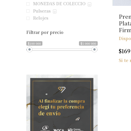
MONEDAS DE COLECCIO
0
Pulseras
0
Pren
Relojes
Plat
Fir
Filtrar por precio
Dispo
$100 000
$5 000 000
$
169
Si te