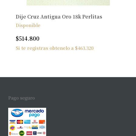
Dije Cruz Antigua Oro 18k Perlitas
Disponible
$
514.800
Si te registras obtenelo a
$
463.320
Pago seguro