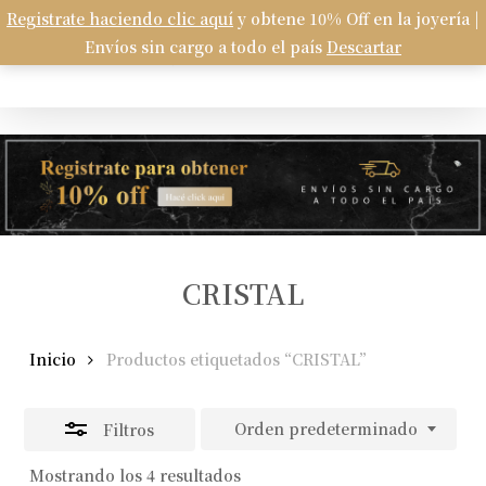
Skip
Registrate haciendo clic aquí
y obtene 10% Off en la joyería |
Menu
to
Envíos sin cargo a todo el país
Descartar
Carrito
search
account
Close
Close
Cart
main
Filters
content
CRISTAL
Inicio
Productos etiquetados “CRISTAL”
Orden predeterminado
Filtros
Mostrando los 4 resultados