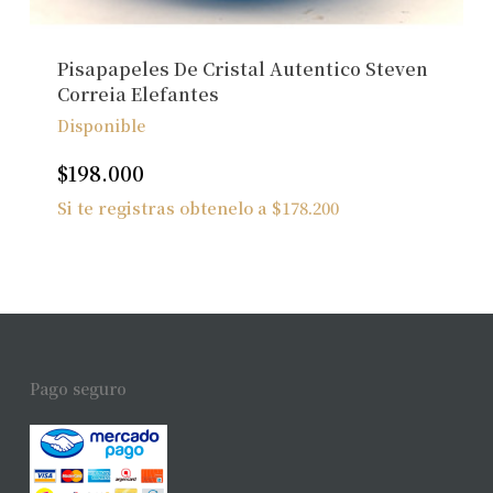
Pisapapeles De Cristal Autentico Steven
Correia Elefantes
Disponible
$
198.000
Si te registras obtenelo a
$
178.200
Pago seguro