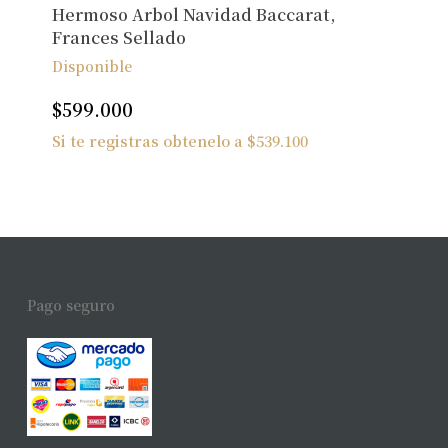
Hermoso Arbol Navidad Baccarat,
Frances Sellado
Disponible
$
599.000
Si te registras obtenelo a
$
539.100
Pago seguro