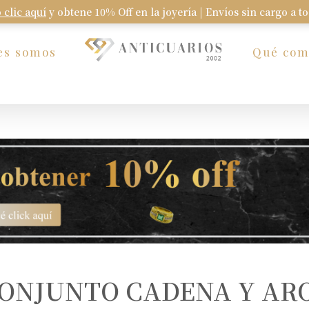
 clic aquí
y obtene 10% Off en la joyería | Envíos sin cargo a t
Carrito
es somos
Qué co
ONJUNTO CADENA Y AR