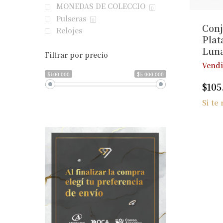
MONEDAS DE COLECCIO
0
Pulseras
0
Conj
Relojes
Plat
Lun
Filtrar por precio
Vend
$100 000
$5 000 000
$
105
Si te