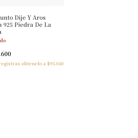
unto Dije Y Aros
a 925 Piedra De La
a
ido
.600
 registras obtenelo a
$
95.040