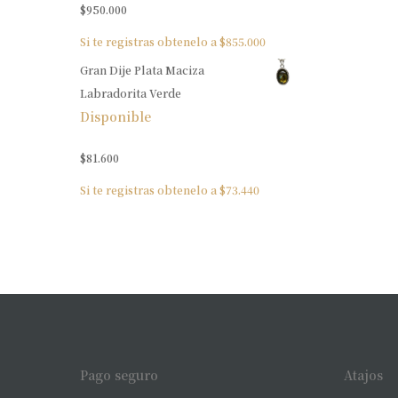
$
950.000
Si te registras obtenelo a
$
855.000
Gran Dije Plata Maciza
Labradorita Verde
Disponible
$
81.600
Si te registras obtenelo a
$
73.440
Pago seguro
Atajos