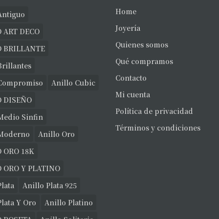
Home
Antiguo
Joyería
 ART DECO
Quienes somos
O BRILLANTE
Qué compramos
Brillantes
Contacto
 Compromiso
Anillo Cubic
Mi cuenta
O DISEÑO
Política de privacidad
Medio Sinfin
Términos y condiciones
 Moderno
Anillo Oro
 ORO 18K
 ORO Y PLATINO
Plata
Anillo Plata 925
Plata Y Oro
Anillo Platino