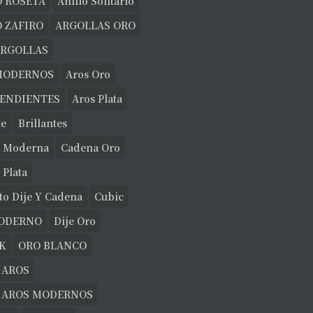
O ROSETA
Anillo Solitario
 ZAFIRO
ARGOLLAS ORO
ARGOLLAS
MODERNOS
Aros Oro
PENDIENTES
Aros Plata
te
Brillantes
 Moderna
Cadena Oro
 Plata
to Dije Y Cadena
Cubic
MODERNO
Dije Oro
K
ORO BLANCO
 AROS
E AROS MODERNOS