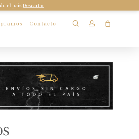
odo el país
Descartar
Close
Cart
search
account
mpramos
Contacto
OS