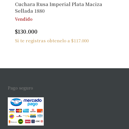
Cuchara Rusa Imperial Plata Maciza
Sellada 1880
Vendido
$
130.000
Si te registras obtenelo a
$
117.000
Pago seguro