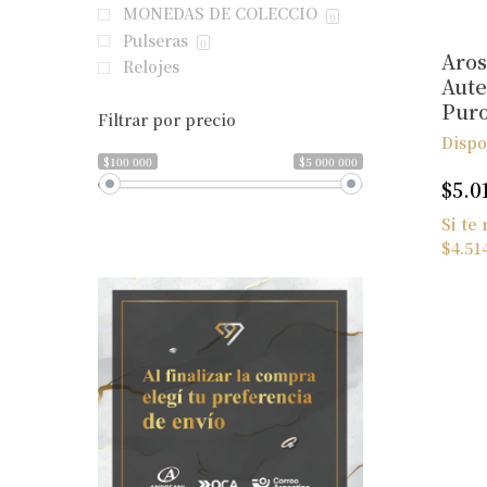
MONEDAS DE COLECCIO
0
Pulseras
0
Aros
Relojes
Aute
Pur
Filtrar por precio
Dispo
$100 000
$5 000 000
$
5.0
Si te
$
4.51