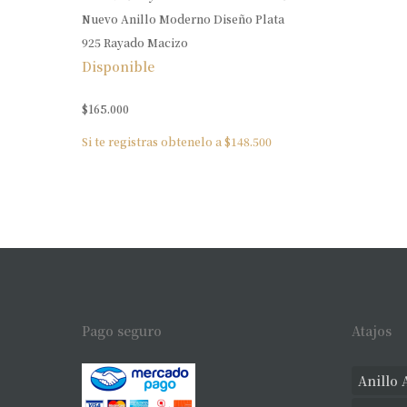
Nuevo Anillo Moderno Diseño Plata
925 Rayado Macizo
Disponible
$
165.000
Si te registras obtenelo a
$
148.500
Pago seguro
Atajos
Anillo 