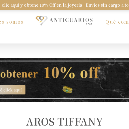
 clic aquí
y obtene 10% Off en la joyería | Envíos sin cargo a t
Carrito
es somos
Qué co
AROS TIFFANY