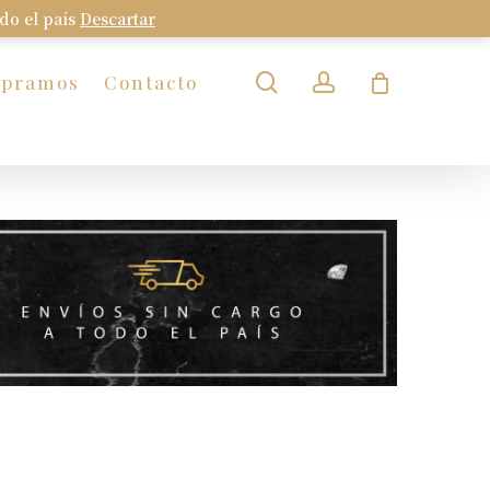
odo el país
Descartar
Close
Cart
search
account
mpramos
Contacto