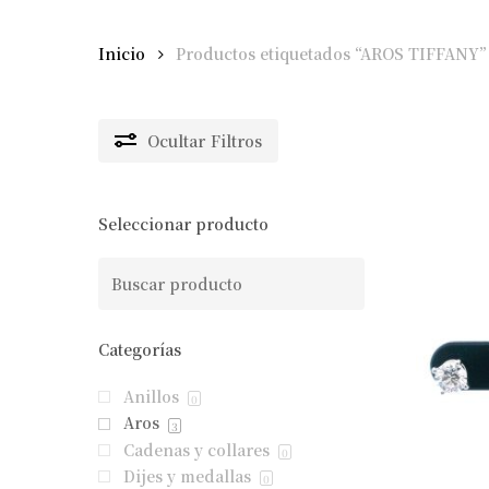
Inicio
Productos etiquetados “AROS TIFFANY”
Ocultar
Filtros
Seleccionar producto
Categorías
Anillos
0
Aros
3
Cadenas y collares
0
Dijes y medallas
0