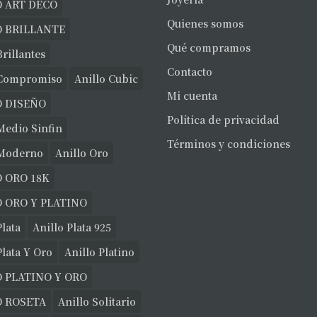
 ART DECO
Quienes somos
O BRILLANTE
Qué compramos
Brillantes
Contacto
 Compromiso
Anillo Cubic
Mi cuenta
O DISEÑO
Política de privacidad
Medio Sinfin
Términos y condiciones
 Moderno
Anillo Oro
 ORO 18K
 ORO Y PLATINO
Plata
Anillo Plata 925
Plata Y Oro
Anillo Platino
 PLATINO Y ORO
O ROSETA
Anillo Solitario