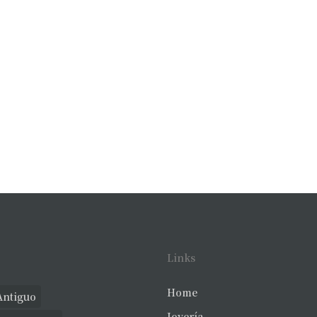
Links
Home
Antiguo
Joyería