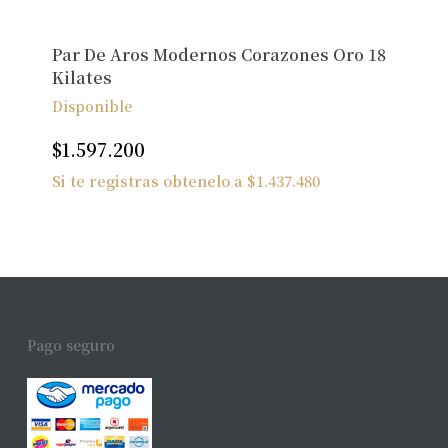
Par De Aros Modernos Corazones Oro 18
Kilates
Disponible
$
1.597.200
Si te registras obtenelo a
$
1.437.480
Pago seguro