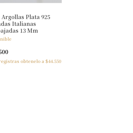
 Argollas Plata 925
adas Italianas
bajadas 13 Mm
nible
500
 registras obtenelo a
$
44.550