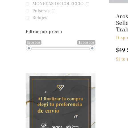
MONEDAS DE COLECCIO
0
Pulseras
0
Aros
Relojes
Sell
Tra
Filtrar por precio
Dispo
$100 000
$5 000 000
$
49.
Si te