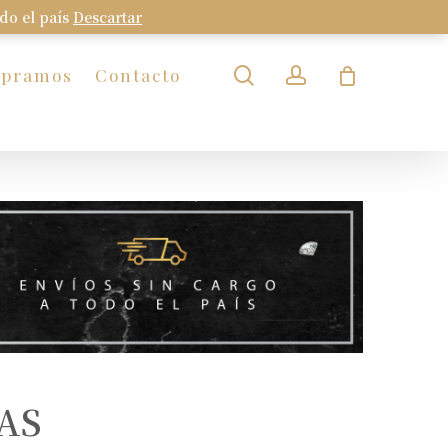
odo el país
Descartar
Close
Cart
search
account
mpramos
Contacto
AS