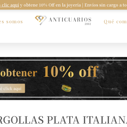
 clic aquí
y obtene 10% Off en la joyería | Envíos sin cargo a t
Carrito
es somos
Qué co
RGOLLAS PLATA ITALIAN