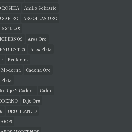
O ROSETA
Anillo Solitario
 ZAFIRO
ARGOLLAS ORO
ARGOLLAS
MODERNOS
Aros Oro
PENDIENTES
Aros Plata
te
Brillantes
 Moderna
Cadena Oro
 Plata
to Dije Y Cadena
Cubic
MODERNO
Dije Oro
K
ORO BLANCO
 AROS
E AROS MODERNOS