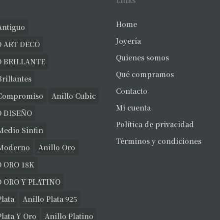
Links
Home
Antiguo
Joyería
 ART DECO
Quienes somos
O BRILLANTE
Qué compramos
Brillantes
Contacto
 Compromiso
Anillo Cubic
Mi cuenta
O DISEÑO
Política de privacidad
Medio Sinfin
Términos y condiciones
 Moderno
Anillo Oro
 ORO 18K
 ORO Y PLATINO
Plata
Anillo Plata 925
Plata Y Oro
Anillo Platino