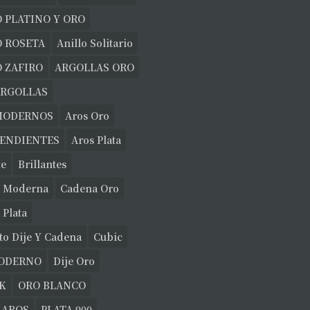
 PLATINO Y ORO
O ROSETA
Anillo Solitario
 ZAFIRO
ARGOLLAS ORO
ARGOLLAS
MODERNOS
Aros Oro
PENDIENTES
Aros Plata
te
Brillantes
 Moderna
Cadena Oro
 Plata
to Dije Y Cadena
Cubic
MODERNO
Dije Oro
K
ORO BLANCO
 AROS
PLATA 900