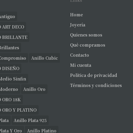
Links
Home
Antiguo
Joyería
 ART DECO
Quienes somos
O BRILLANTE
Qué compramos
Brillantes
Contacto
 Compromiso
Anillo Cubic
Mi cuenta
O DISEÑO
Política de privacidad
Medio Sinfin
Términos y condiciones
 Moderno
Anillo Oro
 ORO 18K
 ORO Y PLATINO
Plata
Anillo Plata 925
Plata Y Oro
Anillo Platino