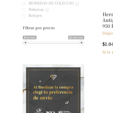
MONEDAS DE COLECCIO
0
Pulseras
0
Herm
Relojes
Anti
950 
Filtrar por precio
Dispo
$100 000
$5 000 000
$
1.0
Si te