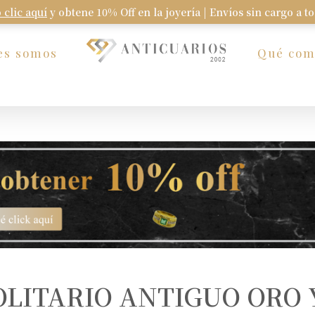
 clic aquí
y obtene 10% Off en la joyería | Envíos sin cargo a t
Carrito
es somos
Qué co
OLITARIO ANTIGUO ORO 