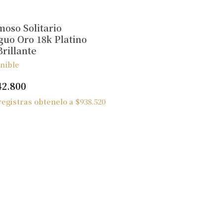
oso Solitario
guo Oro 18k Platino
Brillante
nible
42.800
 registras obtenelo a
$
938.520