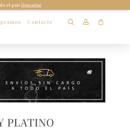
odo el país
Descartar
Close
Cart
search
account
mpramos
Contacto
Y PLATINO