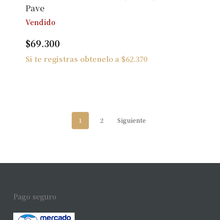
Pave
Vendido
$
69.300
Si te registras obtenelo a
$
62.370
1
2
Siguiente
Pago seguro