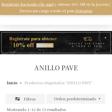
Skip
Registrate haciendo clic aquí
y obtene 10% Off en la joyería |
Menu
to
Envíos sin cargo a todo el país
Descartar
Carrito
search
account
Close
Close
Cart
main
Filters
content
ANILLO PAVE
Inicio
Productos etiquetados “ANILLO PAVE”
Orden predeterminado
Filtros
Mostrando 1–12 de 13 resultados