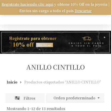
Skip
Registrate haciendo clic aquí
y obtene 10% Off en la joyería |
Menu
to
Envíos sin cargo a todo el país
Descartar
Carrito
search
account
Close
Close
Cart
main
Filters
content
ANILLO CINTILLO
Inicio
Productos etiquetados “ANILLO CINTILLO”
Orden predeterminado
Filtros
Mostrando 1–12 de 13 resultados