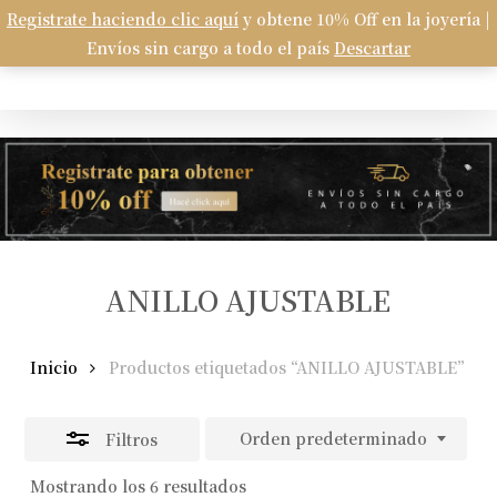
Skip
Registrate haciendo clic aquí
y obtene 10% Off en la joyería |
Menu
to
Envíos sin cargo a todo el país
Descartar
Carrito
search
account
Close
Close
Cart
main
Filters
content
ANILLO AJUSTABLE
Inicio
Productos etiquetados “ANILLO AJUSTABLE”
Orden predeterminado
Filtros
Mostrando los 6 resultados