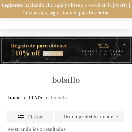
Skip
Registrate haciendo clic aquí
y obtene 10% Off en la joyería |
Menu
to
Envíos sin cargo a todo el país
Descartar
Carrito
search
account
Close
Close
Cart
main
Filters
content
bolsillo
Inicio
PLATA
bolsillo
Orden predeterminado
Filtros
Mostrando los 2 resultados