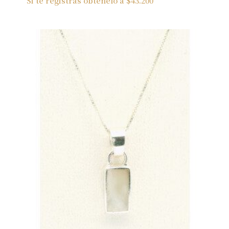
Si te registras obtenelo a
$
43.200