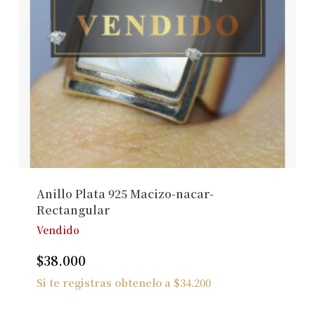
Anillo Plata 925 Macizo-nacar-
Rectangular
Vendido
$
38.000
Si te registras obtenelo a
$
34.200