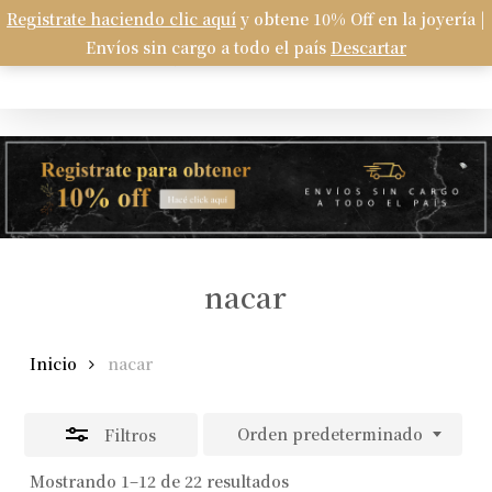
Skip
Registrate haciendo clic aquí
y obtene 10% Off en la joyería |
Menu
to
Envíos sin cargo a todo el país
Descartar
Carrito
search
account
Close
Close
Cart
main
Filters
content
nacar
Inicio
nacar
Orden predeterminado
Filtros
Mostrando 1–12 de 22 resultados