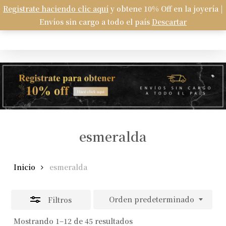
Skip
Registrate haciendo clic aquí
y obtene 10% Off en la joyería |
Menu
to
Envíos sin cargo a todo el país
Descartar
Carrito
search
account
Close
Close
Cart
main
Filters
content
esmeralda
Inicio
esmeralda
Orden predeterminado
Filtros
Mostrando 1–12 de 45 resultados