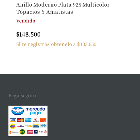
Anillo Moderno Plata 925 Multicolor
Topacios Y Amatistas
Vendido
$
148.500
Si te registras obtenelo a
$
133.650
Pago seguro